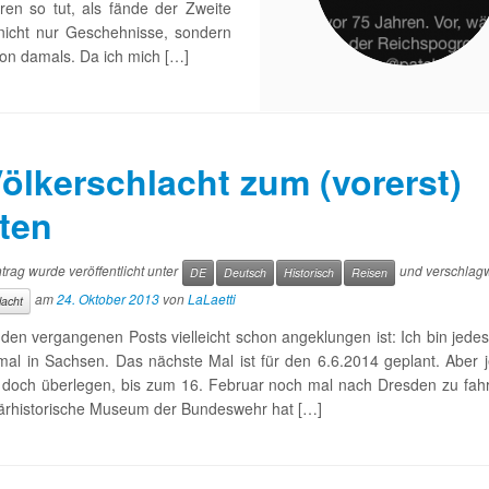
ren so tut, als fände der Zweite
n nicht nur Geschehnisse, sondern
von damals. Da ich mich […]
ölkerschlacht zum (vorerst)
zten
trag wurde veröffentlicht unter
und verschlagw
DE
Deutsch
Historisch
Reisen
am
24. Oktober 2013
von
LaLaetti
lacht
den vergangenen Posts vielleicht schon angeklungen ist: Ich bin jedes
mal in Sachsen. Das nächste Mal ist für den 6.6.2014 geplant. Aber 
l doch überlegen, bis zum 16. Februar noch mal nach Dresden zu fah
tärhistorische Museum der Bundeswehr hat […]