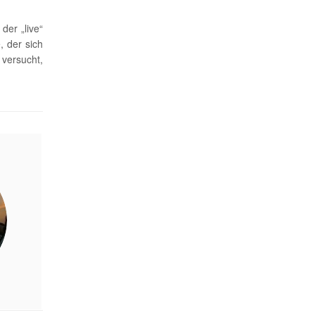
der „live“
, der sich
versucht,