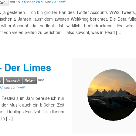
am
15. Oktober 2013
von
LaLaetti
lacht
 ja gestehen – ich bin großer Fan des Twitter-Accounts WW2 Tweets, 
wischen 2 Jahren „aus“ dem zweiten Weltkrieg berichtet. Die Detailfülle
Twitter-Account da bedient, ist wirklich beeindruckend. Es wird 
nt von vielen Seiten zu berichten – also sowohl, was in Pearl […]
– Der Limes
und
s
Historisch
Reisen
13
von
LaLaetti
 Festivals im Jahr bereise ich nur
 der Musik auch ein bißchen Zeit
s Lieblings-Festival in diesem
 In […]