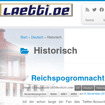
home
Zum
Inhalt
Start
»
Deutsch
»
Historisch
springen
Historisch
Reichspogromnacht 
Dieser Eintrag wurde veröffentlicht unter
DE
Deutsch
Historis
am
9. November 20
Novemberpogrome
Twitter
WW1
WW2
Ich bin schon lange ein Fan des Twitter-Acco