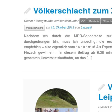
Völkerschlacht zum
Dieser Eintrag wurde veröffentlicht unter
DE
Deutsch
Historis
am
15. Oktober 2013
von
LaLaetti
Völkerschlacht
Nachdem ich durch die MDR-Sonderseite zur V
durchgedrungen bin, muss ich unbedingt die e
empfehlen – also eigentlich vom 16.10.1813! Als Exper
Finzsch gewinnen – in diesem Beitrag ab 6:38 min.
gesamten Universitätslaufbahn, an das […]
V
Lei
Dieser Ein