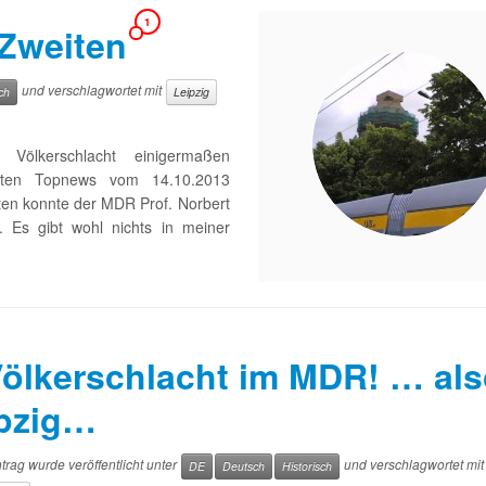
1
 Zweiten
und verschlagwortet mit
ch
Leipzig
ölkerschlacht einigermaßen
rsten Topnews vom 14.10.2013
ten konnte der MDR Prof. Norbert
 Es gibt wohl nichts in meiner
ölkerschlacht im MDR! … als
pzig…
trag wurde veröffentlicht unter
und verschlagwortet mi
DE
Deutsch
Historisch