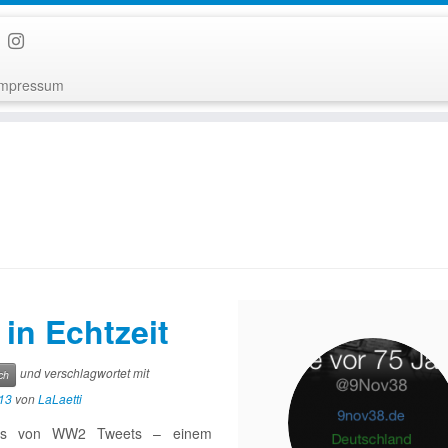
Impressum
in Echtzeit
und verschlagwortet mit
ch
13
von
LaLaetti
unts von WW2 Tweets – einem