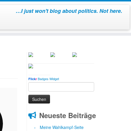
…I just won't blog about politics. Not here.
Badges Widget
Flick
r
Suchen
nach:
Neueste Beiträge
Meine Wahlkampf-Seite